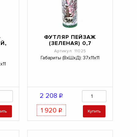
-
ФУТЛЯР ПЕЙЗАЖ
Й,
(ЗЕЛЕНАЯ) 0,7
Артикул: 11025
Габариты (ВхШхД): 37х11х11
х11
2 208
q
1 920
q
пить
Купить