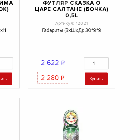
ЗИМА
ФУТЛЯР СКАЗКА О
ОК)
ЦАРЕ САЛТАНЕ (БОЧКА)
0,5L
Артикул: 12021
х11
Габариты (ВхШхД): 30*9*9
2 622
q
2 280
q
пить
Купить