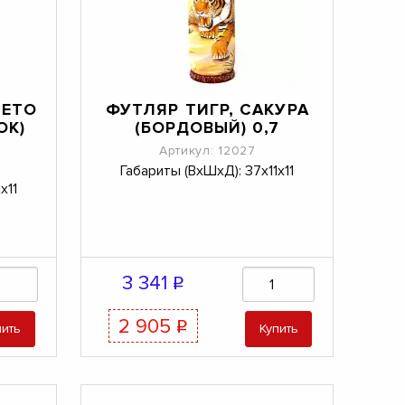
ЛЕТО
ФУТЛЯР ТИГР, САКУРА
ОК)
(БОРДОВЫЙ) 0,7
Артикул: 12027
Габариты (ВхШхД): 37х11х11
х11
3 341
q
2 905
q
пить
Купить