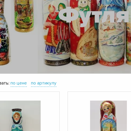
Футл
ать:
по цене
по артикулу