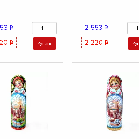
553
2 553
q
q
220
2 220
q
q
Купить
Ку