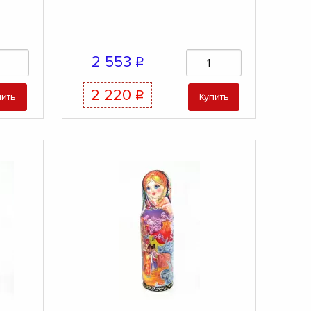
2 553
q
2 220
q
пить
Купить