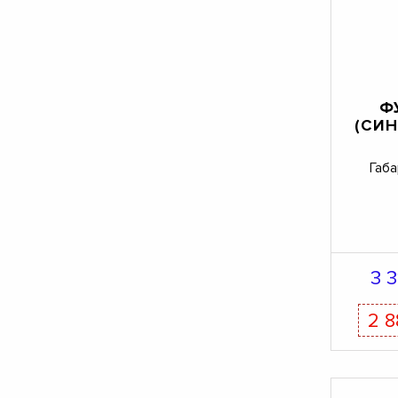
Ф
(СИН
Габа
3 
2 