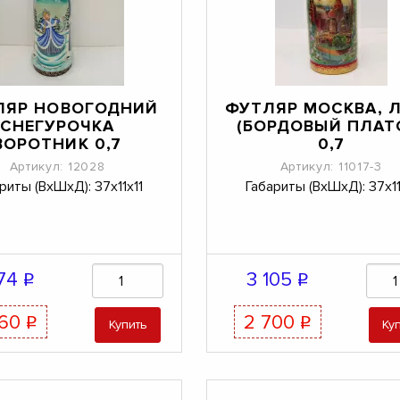
ЛЯР НОВОГОДНИЙ
ФУТЛЯР МОСКВА, 
СНЕГУРОЧКА
(БОРДОВЫЙ ПЛАТ
ВОРОТНИК 0,7
0,7
Артикул: 12028
Артикул: 11017-3
риты (ВхШхД): 37х11х11
Габариты (ВхШхД): 37х11
174
3 105
q
q
760
2 700
q
q
Купить
Ку