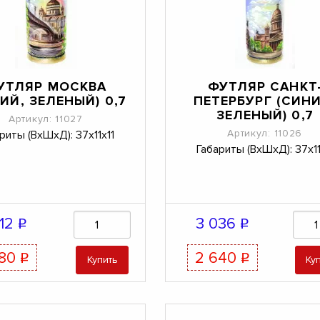
УТЛЯР МОСКВА
ФУТЛЯР САНКТ
ИЙ, ЗЕЛЕНЫЙ) 0,7
ПЕТЕРБУРГ (СИНИ
ЗЕЛЕНЫЙ) 0,7
Артикул: 11027
Артикул: 11026
риты (ВхШхД): 37х11х11
Габариты (ВхШхД): 37х11
312
3 036
q
q
880
2 640
q
q
Купить
Ку