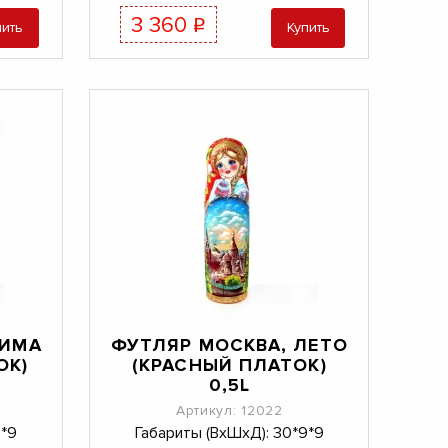
3 360
q
пить
Купить
ЗИМА
ФУТЛЯР МОСКВА, ЛЕТО
ОК)
(КРАСНЫЙ ПЛАТОК)
0,5L
Артикул: 12022
9*9
Габариты (ВхШхД): 30*9*9