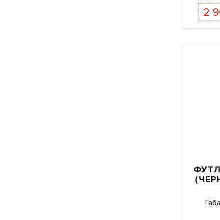
2 
ФУТЛ
(ЧЕР
Габ