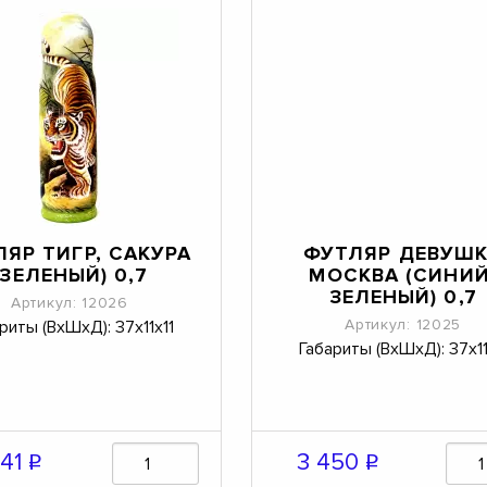
ЯР ТИГР, САКУРА
ФУТЛЯР ДЕВУШ
(ЗЕЛЕНЫЙ) 0,7
МОСКВА (СИНИЙ
ЗЕЛЕНЫЙ) 0,7
Артикул: 12026
Артикул: 12025
риты (ВхШхД): 37х11х11
Габариты (ВхШхД): 37х11
341
3 450
q
q