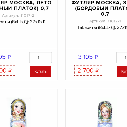
ЯР МОСКВА, ЛЕТО
ФУТЛЯР МОСКВА, 
РНЫЙ ПЛАТОК) 0,7
(БОРДОВЫЙ ПЛАТ
0,7
Артикул: 11017-2
Артикул: 11017-1
риты (ВхШхД): 37х11х11
Габариты (ВхШхД): 37х11
105
3 105
q
q
700
2 700
q
q
Купить
Ку