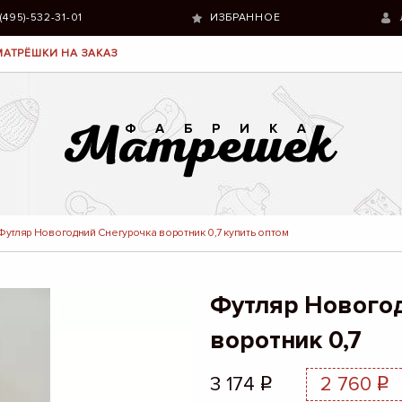
 (495)-532-31-01
ИЗБРАННОЕ
МАТРЁШКИ НА ЗАКАЗ
Футляр Новогодний Снегурочка воротник 0,7 купить оптом
Футляр Нового
воротник 0,7
3 174
2 760
q
q