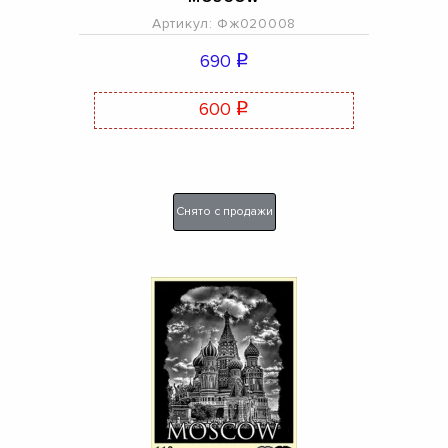
Артикул: Фж020008
690
q
600
q
Снято с продажи