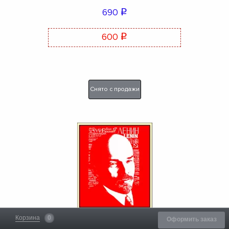
690
q
600
q
Снято с продажи
Корзина
0
Оформить заказ