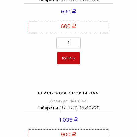
690
q
600
q
Купить
БЕЙСБОЛКА СССР БЕЛАЯ
Артикул: 14003-1
Габариты (ВхШхД): 15х10х20
1 035
q
900
q