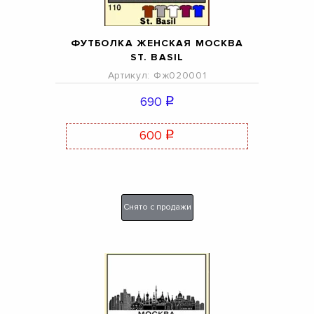
ФУТБОЛКА ЖЕНСКАЯ МОСКВА
ST. BASIL
Артикул: Фж020001
690
q
600
q
Снято с продажи