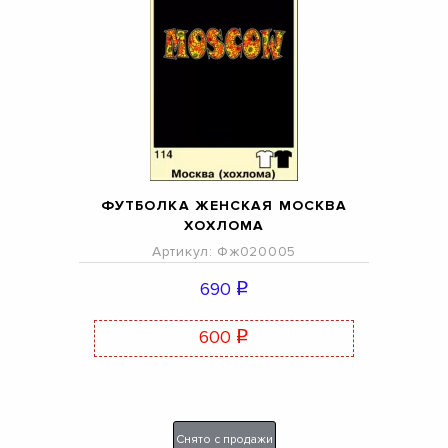
ФУТБОЛКА ЖЕНСКАЯ МОСКВА
ХОХЛОМА
Артикул: Фж020005
690
q
600
q
Снято с продажи