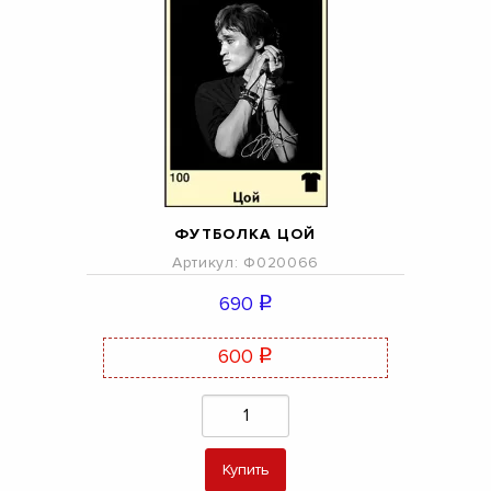
ФУТБОЛКА ЦОЙ
Артикул: Ф020066
690
q
600
q
Купить