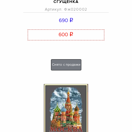
СГУЩЕНКА
Артикул: Фж020002
690
q
600
q
Снято с продажи