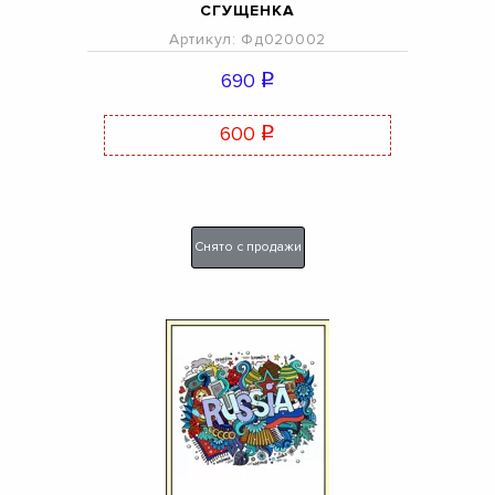
СГУЩЕНКА
Артикул: Фд020002
690
q
600
q
Снято с продажи