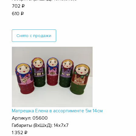
702
q
610
q
Снято с продажи
Матрешка Елена в ассортименте 5м 14см
Артикул: 05600
Габариты (ВхШхД): 14х7х7
1 352
q