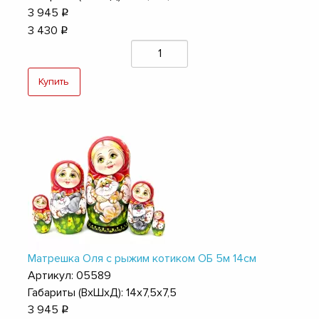
3 945
q
3 430
q
Купить
Матрешка Оля с рыжим котиком ОБ 5м 14см
Артикул: 05589
Габариты (ВхШхД): 14х7,5х7,5
3 945
q