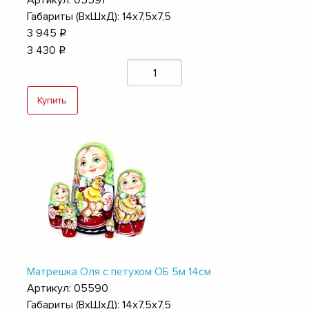
Артикул: 05591
Габариты (ВхШхД): 14х7,5х7,5
3 945
q
3 430
q
Купить
Матрешка Оля с петухом ОБ 5м 14см
Артикул: 05590
Габариты (ВхШхД): 14х7,5х7,5