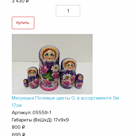
3 430
q
Купить
Матрешка Полевые цветы О. в ассортименте 5м
17см
Артикул: 05559-1
Габариты (ВхШхД): 17х9х9
800
q
695
q