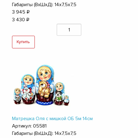
Габариты (ВхШхД): 14х7,5х7,5
3 945
q
3 430
q
Купить
Матрешка Оля с мишкой ОБ 5м 14см
Артикул: 05581
Габариты (ВхШхД): 14х7,5х7,5