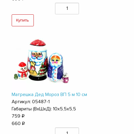
Купить
Матрешка Дед Мороз ВП 5 м 10 см
Артикул: 05487-1
Габариты (ВхШхД): 10х5,5х5,5
759
q
660
q