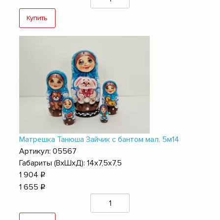
Купить
Матрешка Танюша Зайчик с бантом мал. 5м14
Артикул: 05567
Габариты (ВхШхД): 14х7,5х7,5
1 904
q
1 655
q