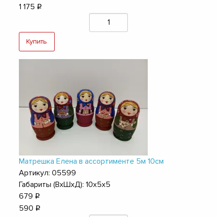
1 175
q
Купить
Матрешка Елена в ассортименте 5м 10см
Артикул: 05599
Габариты (ВхШхД): 10х5х5
679
q
590
q