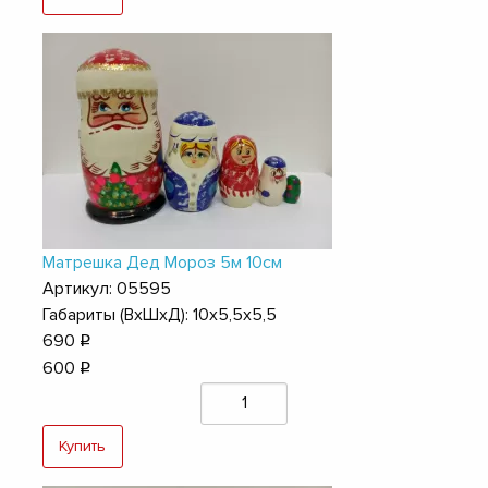
Матрешка Дед Мороз 5м 10см
Артикул: 05595
Габариты (ВхШхД): 10х5,5х5,5
690
q
600
q
Купить