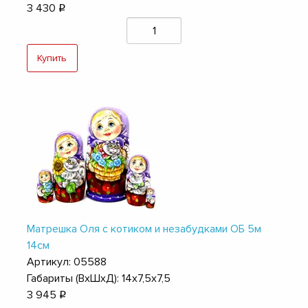
3 430
q
Купить
Матрешка Оля с котиком и незабудками ОБ 5м
14см
Артикул: 05588
Габариты (ВхШхД): 14х7,5х7,5
3 945
q