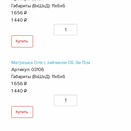
Габариты (ВхШхД): 11х6х6
1 656
q
1 440
q
Купить
Матрешка Оля с зайчиком ОБ 3м 11см
Артикул: 03106
Габариты (ВхШхД): 11х6х6
1 656
q
1 440
q
Купить