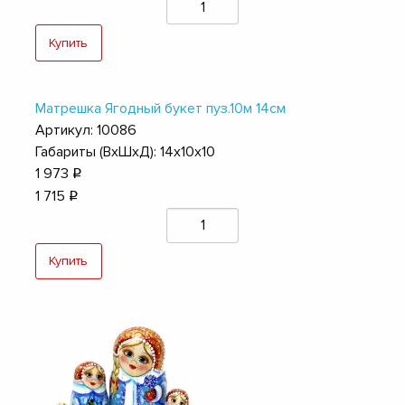
Купить
Матрешка Ягодный букет пуз.10м 14см
Артикул: 10086
Габариты (ВхШхД): 14х10х10
1 973
q
1 715
q
Купить