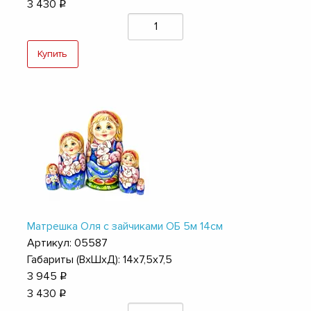
3 430
q
Купить
Матрешка Оля с зайчиками ОБ 5м 14см
Артикул: 05587
Габариты (ВхШхД): 14х7,5х7,5
3 945
q
3 430
q