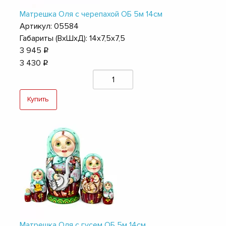
Матрешка Оля с черепахой ОБ 5м 14см
Артикул: 05584
Габариты (ВхШхД): 14х7,5х7,5
3 945
q
3 430
q
Купить
Матрешка Оля с гусем ОБ 5м 14см