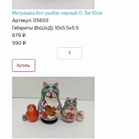
Матрешка Кот-рыбак черный О. 5м 10см
Артикул: 05603
Габариты (ВхШхД): 10х5,5х5,5
679
q
590
q
Купить