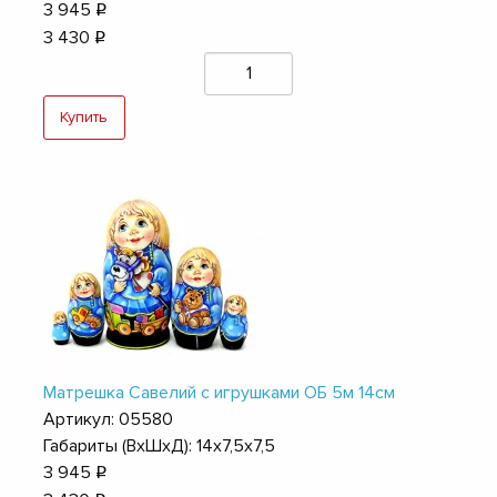
3 945
q
3 430
q
Купить
Матрешка Савелий с игрушками ОБ 5м 14см
Артикул: 05580
Габариты (ВхШхД): 14х7,5х7,5
3 945
q