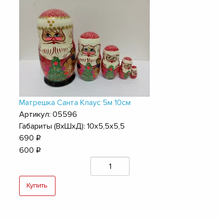
Матрешка Санта Клаус 5м 10см
Артикул: 05596
Габариты (ВхШхД): 10х5,5х5,5
690
q
600
q
Купить