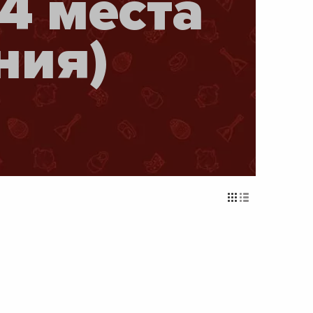
4 места
ния)