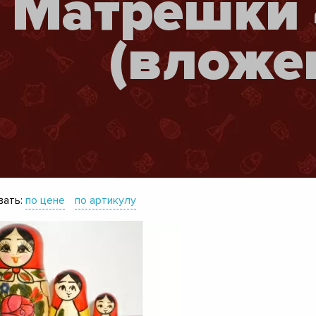
Матрешки 
(вложе
ать:
по цене
по артикулу