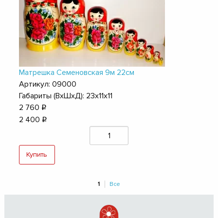
Матрешка Семеновская 9м 22см
Артикул: 09000
Габариты (ВхШхД): 23х11х11
2 760
q
2 400
q
Купить
1
Все