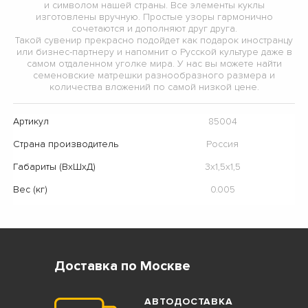
и символом нашей страны. Все элементы куклы
изготовлены вручную. Простые узоры гармонично
сочетаются и дополняют друг друга.
Такой сувенир прекрасно подойдет как подарок иностранцу
или бизнес-партнеру и напомнит о Русской культуре даже в
самом отдаленном уголке мира. У нас вы можете найти
семеновские матрешки разнообразного размера и
количества вложений по самой низкой цене.
Артикул
85004
Страна производитель
Россия
Габариты (ВхШхД)
3х1,5х1,5
Вес (кг)
0.005
Доставка по Москве
АВТОДОСТАВКА