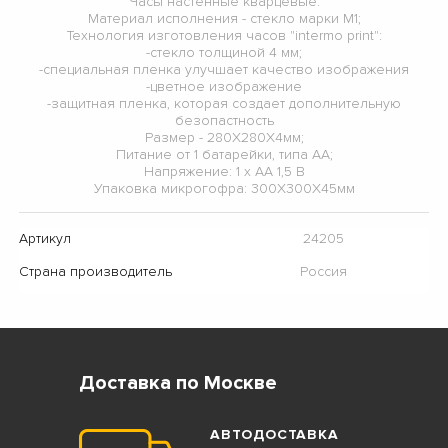
Часы настенные кварцевые:
Материал исполнения - стекло марки М1;
Технология изготовления часов "intermo print":
-стекло толщиной 4 мм;
-специальная пленка улучшает качество изображения
-цветное изображение
-защитная пленка, которая создает дополнительную
безопастность
Размер - 280Х280Х4мм;
Питание от 1 батарейки, типа АА;
Напряжение: 1 х АА 1,5 В
Упаковка микрогофра: 300Х300Х45мм
Артикул
24205
Страна производитель
Россия
Доставка по Москве
АВТОДОСТАВКА