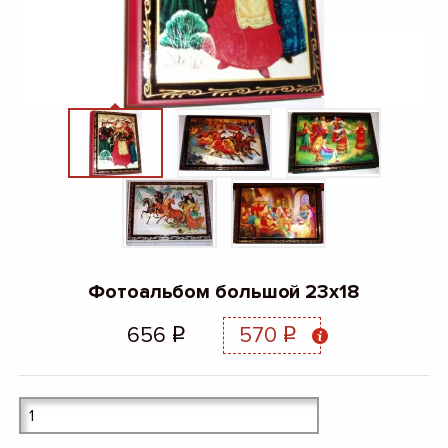
Фотоальбом большой 23x18
656
570
q
q