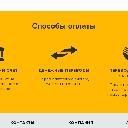
Способы оплаты
ИЙ СЧЕТ
ДЕНЕЖНЫЕ ПЕРЕВОДЫ
ПЕРЕВО
СБЕ
10 кг на
Через платежную систему
ень после
Western Union и т.п.
После по
аказа.
заказа ва
номер кар
КОНТАКТЫ
КОМПАНИЯ