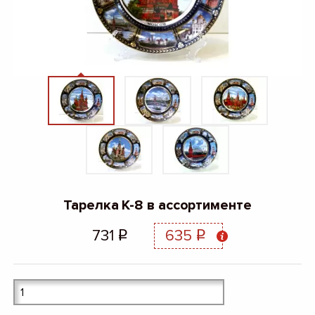
Тарелка К-8 в ассортименте
731
635
q
q