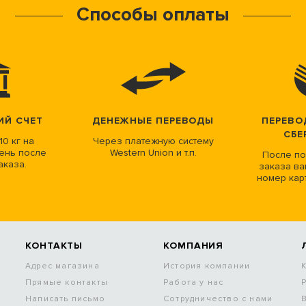
Способы оплаты
ИЙ СЧЕТ
ДЕНЕЖНЫЕ ПЕРЕВОДЫ
ПЕРЕВО
СБЕ
10 кг на
Через платежную систему
ень после
Western Union и т.п.
После по
аказа.
заказа ва
номер кар
КОНТАКТЫ
КОМПАНИЯ
Адрес магазина
История компании
Прямые контакты
Работа у нас
Написать письмо
Сотрудничество с нами