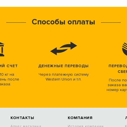
Способы оплаты
ИЙ СЧЕТ
ДЕНЕЖНЫЕ ПЕРЕВОДЫ
ПЕРЕВО
СБЕ
10 кг на
Через платежную систему
ень после
Western Union и т.п.
После по
аказа.
заказа ва
номер кар
КОНТАКТЫ
КОМПАНИЯ
Адрес магазина
История компании