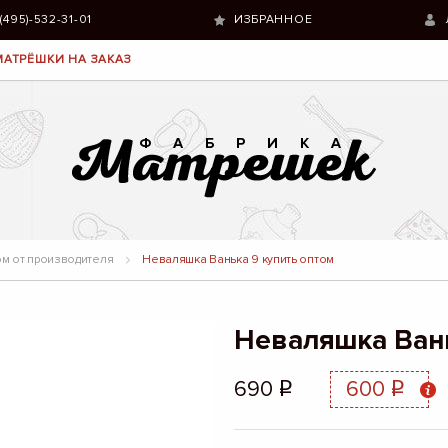
 (495)-532-31-01
ИЗБРАННОЕ
МАТРЁШКИ НА ЗАКАЗ
м от производителя
Неваляшка Ванька 9 купить оптом
Неваляшка Ван
690
600
q
q