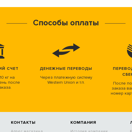
Способы оплаты
ИЙ СЧЕТ
ДЕНЕЖНЫЕ ПЕРЕВОДЫ
ПЕРЕВО
СБЕ
10 кг на
Через платежную систему
ень после
Western Union и т.п.
После по
аказа.
заказа ва
номер кар
КОНТАКТЫ
КОМПАНИЯ
Адрес магазина
История компании