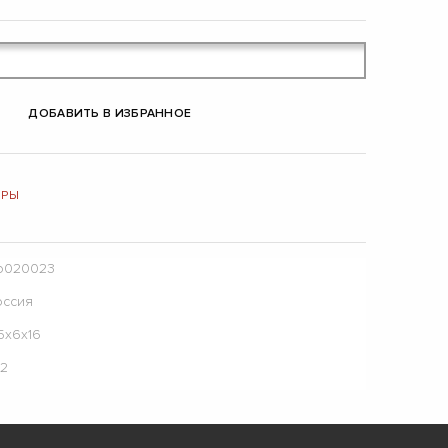
ДОБАВИТЬ В ИЗБРАННОЕ
ИРЫ
о020023
оссия
5х6х16
12