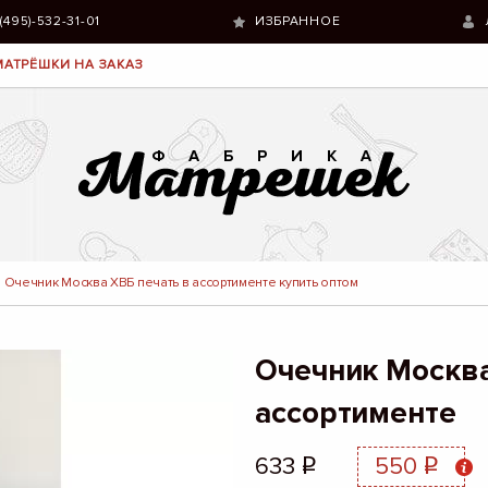
 (495)-532-31-01
ИЗБРАННОЕ
МАТРЁШКИ НА ЗАКАЗ
Очечник Москва ХВБ печать в ассортименте купить оптом
Очечник Москва
ассортименте
633
550
q
q