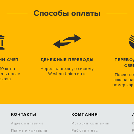
Способы оплаты
ИЙ СЧЕТ
ДЕНЕЖНЫЕ ПЕРЕВОДЫ
ПЕРЕВО
СБЕ
10 кг на
Через платежную систему
ень после
Western Union и т.п.
После по
аказа.
заказа ва
номер кар
КОНТАКТЫ
КОМПАНИЯ
Адрес магазина
История компании
Прямые контакты
Работа у нас