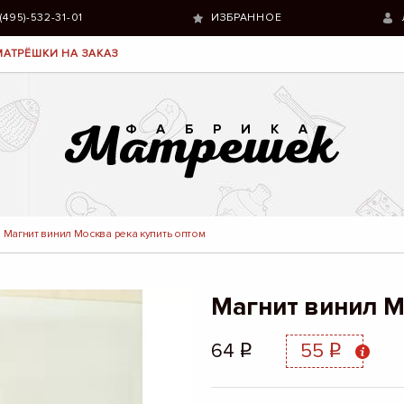
 (495)-532-31-01
ИЗБРАННОЕ
МАТРЁШКИ НА ЗАКАЗ
Магнит винил Москва река купить оптом
Магнит винил М
64
55
q
q