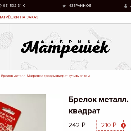
 (495)-532-31-01
ИЗБРАННОЕ
МАТРЁШКИ НА ЗАКАЗ
Брелок металл. Матрешка гроздь квадрат купить оптом
Брелок металл.
квадрат
242
210
q
q