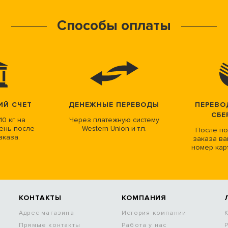
Способы оплаты
ИЙ СЧЕТ
ДЕНЕЖНЫЕ ПЕРЕВОДЫ
ПЕРЕВО
СБЕ
10 кг на
Через платежную систему
ень после
Western Union и т.п.
После по
аказа.
заказа ва
номер кар
КОНТАКТЫ
КОМПАНИЯ
Адрес магазина
История компании
Прямые контакты
Работа у нас