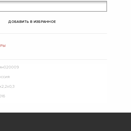
ДОБАВИТЬ В ИЗБРАННОЕ
ИРЫ
мн020009
оссия
х2,2х0,3
016