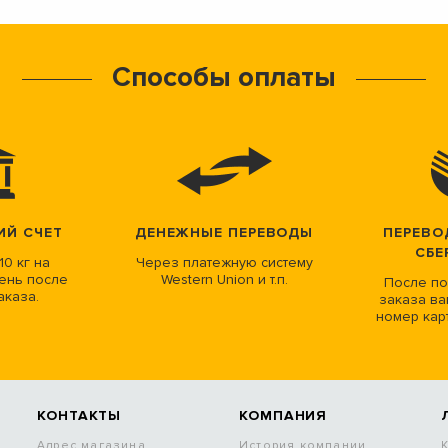
Способы оплаты
ИЙ СЧЕТ
ДЕНЕЖНЫЕ ПЕРЕВОДЫ
ПЕРЕВО
СБЕ
10 кг на
Через платежную систему
ень после
Western Union и т.п.
После по
аказа.
заказа ва
номер кар
КОНТАКТЫ
КОМПАНИЯ
Адрес магазина
История компании