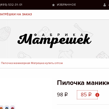
 (495)-532-31-01
ИЗБРАННОЕ
МАТРЁШКИ НА ЗАКАЗ
Пилочка маникюрная Матрешка купить оптом
Пилочка маник
98
85
q
q