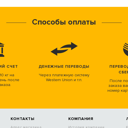
Способы оплаты
ИЙ СЧЕТ
ДЕНЕЖНЫЕ ПЕРЕВОДЫ
ПЕРЕВО
СБЕ
10 кг на
Через платежную систему
ень после
Western Union и т.п.
После по
аказа.
заказа ва
номер кар
КОНТАКТЫ
КОМПАНИЯ
Адрес магазина
История компании