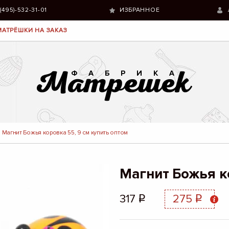
 (495)-532-31-01
ИЗБРАННОЕ
МАТРЁШКИ НА ЗАКАЗ
Магнит Божья коровка 55, 9 см купить оптом
Магнит Божья к
317
275
q
q