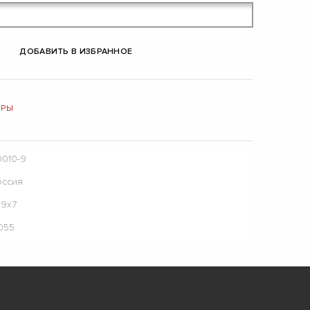
ДОБАВИТЬ В ИЗБРАННОЕ
ИРЫ
0010-9
оссия
х9х7
055