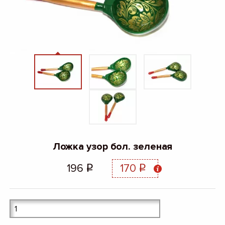
Ложка узор бол. зеленая
196
170
q
q