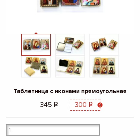
Таблетница с иконами прямоугольная
345
300
q
q