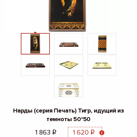
Нарды (серия Печать) Тигр, идущий из
темноты 50*50
1 863
1 620
q
q