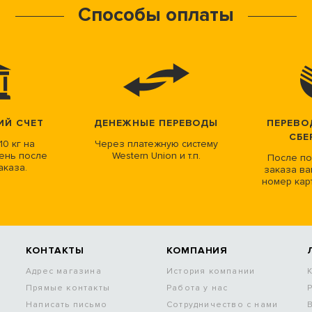
Способы оплаты
ИЙ СЧЕТ
ДЕНЕЖНЫЕ ПЕРЕВОДЫ
ПЕРЕВО
СБЕ
10 кг на
Через платежную систему
ень после
Western Union и т.п.
После по
аказа.
заказа ва
номер кар
КОНТАКТЫ
КОМПАНИЯ
Адрес магазина
История компании
Прямые контакты
Работа у нас
Написать письмо
Сотрудничество с нами