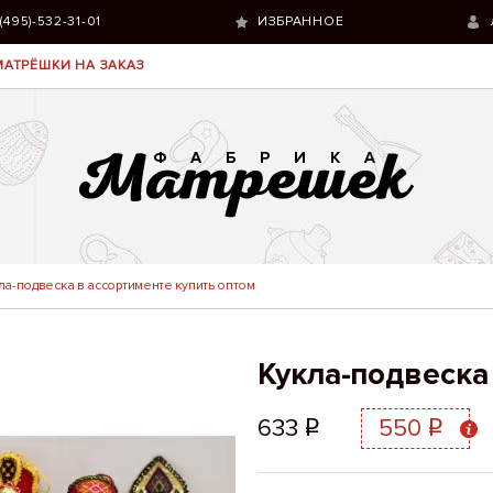
 (495)-532-31-01
ИЗБРАННОЕ
МАТРЁШКИ НА ЗАКАЗ
ла-подвеска в ассортименте купить оптом
Кукла-подвеска
633
550
q
q