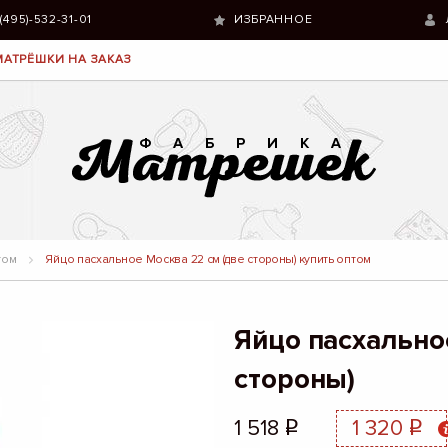
 (495)-532-31-01
ИЗБРАННОЕ
МАТРЁШКИ НА ЗАКАЗ
том
Яйцо пасхальное Москва 22 см (две стороны) купить оптом
Яйцо пасхально
стороны)
1 518
1 320
q
q