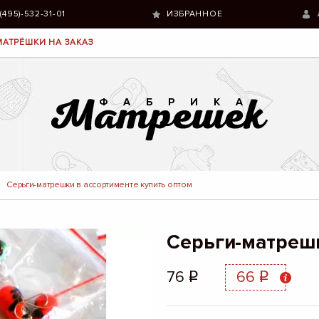
 (495)-532-31-01
ИЗБРАННОЕ
МАТРЁШКИ НА ЗАКАЗ
Серьги-матрешки в ассортименте купить оптом
Серьги-матрешк
76
66
q
q