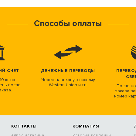
Способы оплаты
ИЙ СЧЕТ
ДЕНЕЖНЫЕ ПЕРЕВОДЫ
ПЕРЕВО
СБЕ
10 кг на
Через платежную систему
ень после
Western Union и т.п.
После по
аказа.
заказа ва
номер кар
КОНТАКТЫ
КОМПАНИЯ
Адрес магазина
История компании