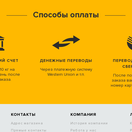
Способы оплаты
ИЙ СЧЕТ
ДЕНЕЖНЫЕ ПЕРЕВОДЫ
ПЕРЕВО
СБЕ
10 кг на
Через платежную систему
ень после
Western Union и т.п.
После по
аказа.
заказа ва
номер кар
КОНТАКТЫ
КОМПАНИЯ
Адрес магазина
История компании
Прямые контакты
Работа у нас