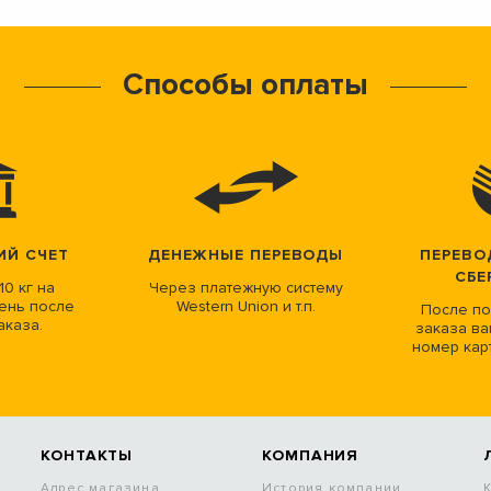
Способы оплаты
ИЙ СЧЕТ
ДЕНЕЖНЫЕ ПЕРЕВОДЫ
ПЕРЕВО
СБЕ
10 кг на
Через платежную систему
ень после
Western Union и т.п.
После по
аказа.
заказа ва
номер кар
КОНТАКТЫ
КОМПАНИЯ
Адрес магазина
История компании