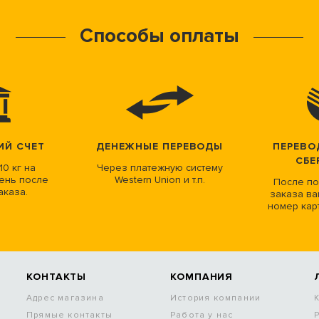
Способы оплаты
ИЙ СЧЕТ
ДЕНЕЖНЫЕ ПЕРЕВОДЫ
ПЕРЕВО
СБЕ
10 кг на
Через платежную систему
ень после
Western Union и т.п.
После по
аказа.
заказа ва
номер кар
КОНТАКТЫ
КОМПАНИЯ
Адрес магазина
История компании
Прямые контакты
Работа у нас