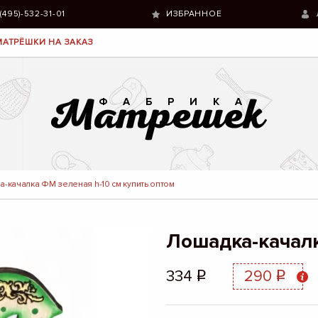
 (495)-532-31-01
ИЗБРАННОЕ
МАТРЁШКИ НА ЗАКАЗ
-качалка ФМ зеленая h-10 см купить оптом
Лошадка-качалк
334
290
q
q