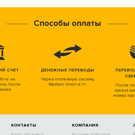
Способы оплаты
ИЙ СЧЕТ
ДЕНЕЖНЫЕ ПЕРЕВОДЫ
ПЕРЕВО
СБЕ
10 кг на
Через платежную систему
ень после
Western Union и т.п.
После по
аказа.
заказа ва
номер кар
КОНТАКТЫ
КОМПАНИЯ
Адрес магазина
История компании