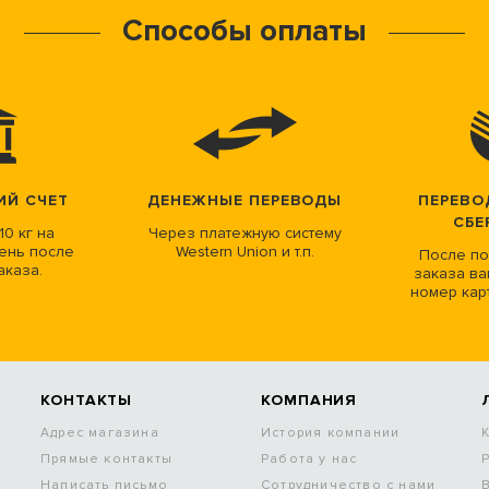
Способы оплаты
ИЙ СЧЕТ
ДЕНЕЖНЫЕ ПЕРЕВОДЫ
ПЕРЕВО
СБЕ
10 кг на
Через платежную систему
ень после
Western Union и т.п.
После по
аказа.
заказа ва
номер кар
КОНТАКТЫ
КОМПАНИЯ
Адрес магазина
История компании
Прямые контакты
Работа у нас
Написать письмо
Сотрудничество с нами