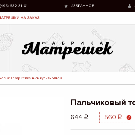
 (495)-532-31-01
ИЗБРАННОЕ
МАТРЁШКИ НА ЗАКАЗ
овый театр Репка 14 см купить оптом
Пальчиковый те
644
560
q
q