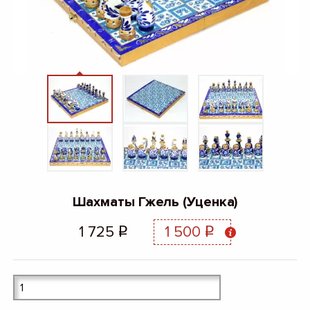
Шахматы Гжель (Уценка)
1 725
1 500
q
q