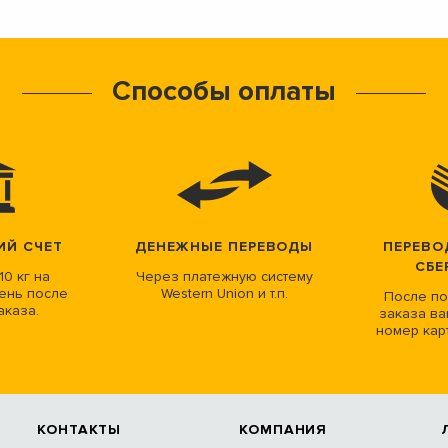
Способы оплаты
ИЙ СЧЕТ
ДЕНЕЖНЫЕ ПЕРЕВОДЫ
ПЕРЕВО
СБЕ
10 кг на
Через платежную систему
ень после
Western Union и т.п.
После по
аказа.
заказа ва
номер кар
КОНТАКТЫ
КОМПАНИЯ