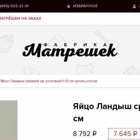
 (495)-532-31-01
ИЗБРАННОЕ
МАТРЁШКИ НА ЗАКАЗ
Яйцо Ландыш средний цв. розовый h 16 см купить оптом
Яйцо Ландыш ср
см
8 792
7 645
q
q