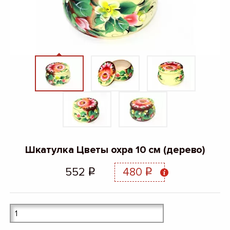
Шкатулка Цветы охра 10 см (дерево)
552
480
q
q