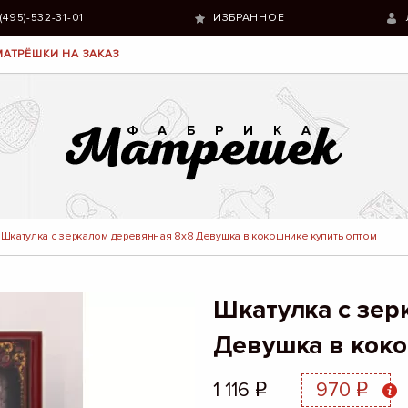
 (495)-532-31-01
ИЗБРАННОЕ
МАТРЁШКИ НА ЗАКАЗ
Шкатулка с зеркалом деревянная 8х8 Девушка в кокошнике купить оптом
Шкатулка с зер
Девушка в кок
1 116
970
q
q