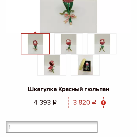
Шкатулка Красный тюльпан
4 393
3 820
q
q