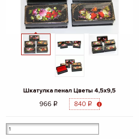
Шкатулка пенал Цветы 4,5х9,5
966
840
q
q