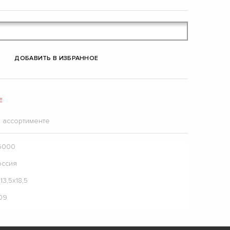
ДОБАВИТЬ В ИЗБРАННОЕ
Е
в ассортименте
6000
оссия
13,5x18,5
09