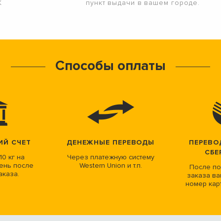
К
пункт выдачи в вашем городе.
Способы оплаты
ИЙ СЧЕТ
ДЕНЕЖНЫЕ ПЕРЕВОДЫ
ПЕРЕВО
СБЕ
10 кг на
Через платежную систему
ень после
Western Union и т.п.
После по
аказа.
заказа ва
номер кар