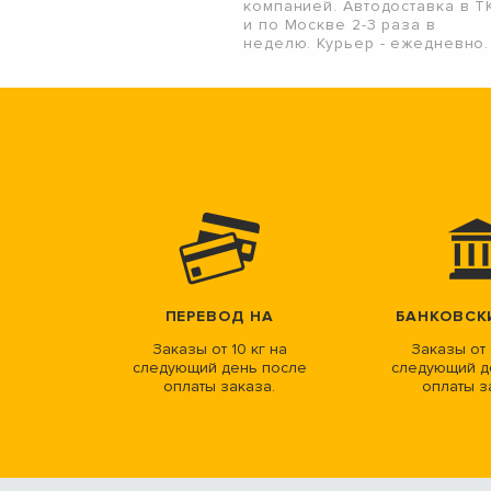
компанией. Автодоставка в Т
и по Москве 2-3 раза в
неделю. Курьер - ежедневно.
ПЕРЕВОД НА
БАНКОВСК
Заказы от 10 кг на
Заказы от 
следующий день после
следующий д
оплаты заказа.
оплаты з