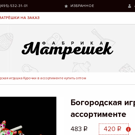
 (495)-532-31-01
ИЗБРАННОЕ
МАТРЁШКИ НА ЗАКАЗ
ская игрушка Курочки в ассортименте купить оптом
Богородская иг
ассортименте
483
420
q
q