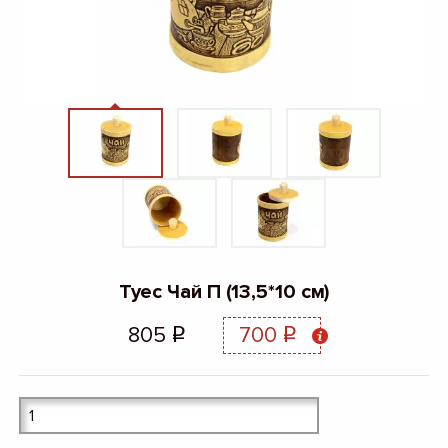
Туес Чай П (13,5*10 см)
805
700
q
q