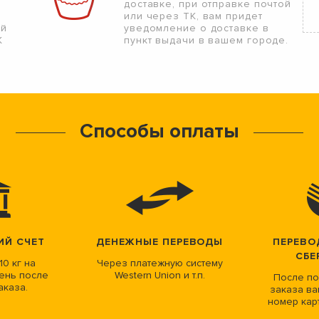
доставке, при отправке почтой
или через ТК, вам придет
ой
уведомление о доставке в
К
пункт выдачи в вашем городе.
Способы оплаты
ИЙ СЧЕТ
ДЕНЕЖНЫЕ ПЕРЕВОДЫ
ПЕРЕВО
СБЕ
10 кг на
Через платежную систему
ень после
Western Union и т.п.
После по
аказа.
заказа ва
номер кар