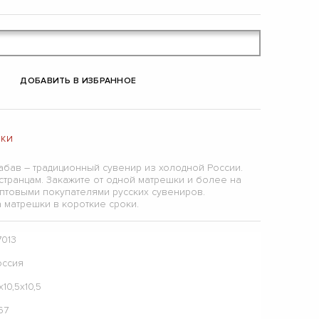
ДОБАВИТЬ В ИЗБРАННОЕ
ШКИ
абав – традиционный сувенир из холодной России.
странцам. Закажите от одной матрешки и более на
оптовыми покупателями русских сувениров.
матрешки в короткие сроки.
7013
оссия
х10,5х10,5
67