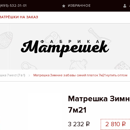
 (495)-532-31-01
ИЗБРАННОЕ
МАТРЁШКИ НА ЗАКАЗ
ка 7 мест (7 в 1)
Матрешка Зимние забавы синий платок 7м21 купить оптом
Матрешка Зимни
7м21
3 232
2 810
q
q