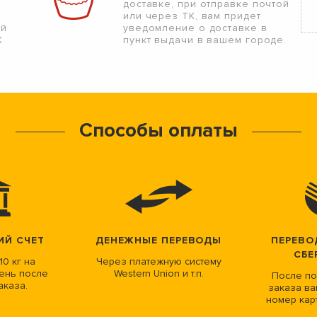
доставке, при отправке почтой
или через ТК, вам придет
ой
уведомление о доставке в
К
пункт выдачи в вашем городе.
Способы оплаты
ИЙ СЧЕТ
ДЕНЕЖНЫЕ ПЕРЕВОДЫ
ПЕРЕВО
СБЕ
10 кг на
Через платежную систему
ень после
Western Union и т.п.
После по
аказа.
заказа ва
номер кар