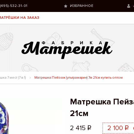
 (495)-532-31-01
ИЗБРАННОЕ
МАТРЁШКИ НА ЗАКАЗ
ка 7 мест (7 в 1)
Матрешка Пейзаж (ультрамарин) 7м 21см купить оптом
Матрешка Пейза
21см
2 415
2 100
q
q