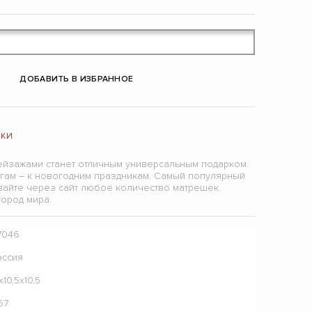
ДОБАВИТЬ В ИЗБРАННОЕ
ШКИ
ейзажами станет отличным универсальным подарком.
гам – к новогодним праздникам. Самый популярный
вайте через сайт любое количество матрешек.
ород мира.
7046
оссия
х10,5х10,5
67