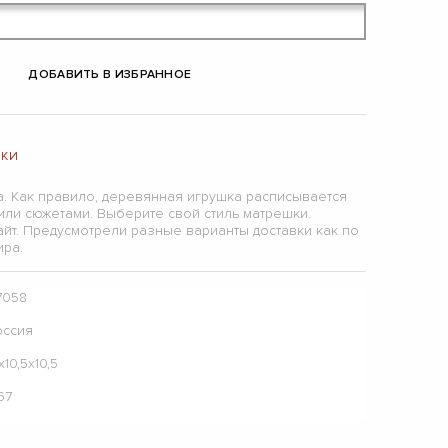
ДОБАВИТЬ В ИЗБРАННОЕ
ШКИ
а. Как правило, деревянная игрушка расписывается
или сюжетами. Выберите свой стиль матрешки.
йт. Предусмотрели разные варианты доставки как по
ира.
7058
оссия
х10,5х10,5
67