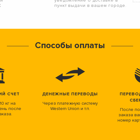
ой
уведомление о доставке в
К
пункт выдачи в вашем городе.
Способы оплаты
ИЙ СЧЕТ
ДЕНЕЖНЫЕ ПЕРЕВОДЫ
ПЕРЕВО
СБЕ
10 кг на
Через платежную систему
ень после
Western Union и т.п.
После по
аказа.
заказа ва
номер кар