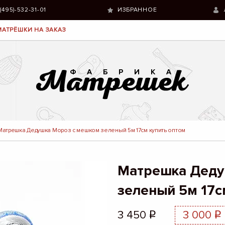
 (495)-532-31-01
ИЗБРАННОЕ
МАТРЁШКИ НА ЗАКАЗ
Матрешка Дедушка Мороз с мешком зеленый 5м 17см купить оптом
Матрешка Деду
зеленый 5м 17с
3 450
3 000
q
q