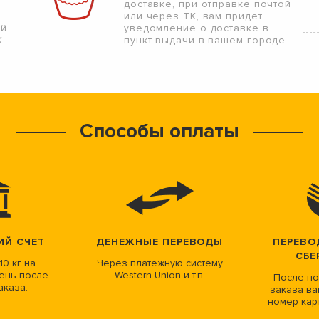
доставке, при отправке почтой
или через ТК, вам придет
ой
уведомление о доставке в
К
пункт выдачи в вашем городе.
Способы оплаты
ИЙ СЧЕТ
ДЕНЕЖНЫЕ ПЕРЕВОДЫ
ПЕРЕВО
СБЕ
10 кг на
Через платежную систему
ень после
Western Union и т.п.
После по
аказа.
заказа ва
номер кар