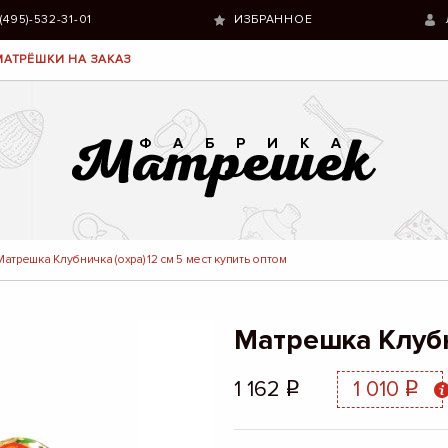
 (495)-532-31-01
ИЗБРАННОЕ
МАТРЁШКИ НА ЗАКАЗ
Матрешка Клубничка (охра) 12 см 5 мест купить оптом
Матрешка Клубни
1 162
1 010
q
q