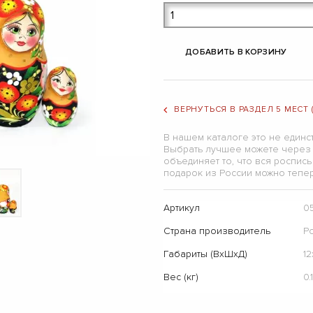
ДОБАВИТЬ В КОРЗИНУ
ВЕРНУТЬСЯ В РАЗДЕЛ 5 МЕСТ
В нашем каталоге это не единст
Выбрать лучшее можете через 
объединяет то, что вся роспис
подарок из России можно тепер
Артикул
0
Страна производитель
Р
Габариты (ВхШхД)
1
Вес (кг)
0.