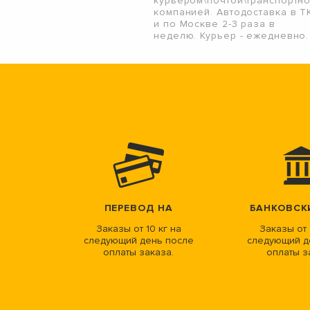
курьером\почтой\транспортн
компанией. Автодоставка в Т
и по Москве 2-3 раза в
неделю. Курьер - ежедневно.
ПЕРЕВОД НА
БАНКОВСК
Заказы от 10 кг на
Заказы от 
следующий день после
следующий д
оплаты заказа.
оплаты з