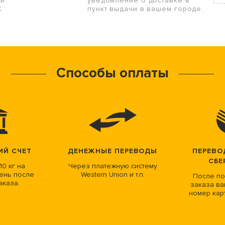
ой
уведомление о доставке в
К
пункт выдачи в вашем городе.
Способы оплаты
ИЙ СЧЕТ
ДЕНЕЖНЫЕ ПЕРЕВОДЫ
ПЕРЕВО
СБЕ
10 кг на
Через платежную систему
ень после
Western Union и т.п.
После по
аказа.
заказа ва
номер кар