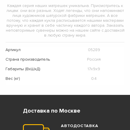
Каждая серия наших матрешек уникальна. Присмотритесь к
лицам: они все разные. Ходят легенды, что они напоминают
лица художников шатурской фабрики матрешек. А все
потому, что каждая кукла расписывается нашими мастерами
вручную и хранит в себе частичку каждого автора. Заказать
неповторимые сувениры можно на нашем сайте с доставкой
в любую страну мира.
Артикул
05289
Страна производитель
Россия
Габариты (ВхШхД)
17х9х9
Вес (кг)
0.4
Доставка по Москве
АВТОДОСТАВКА