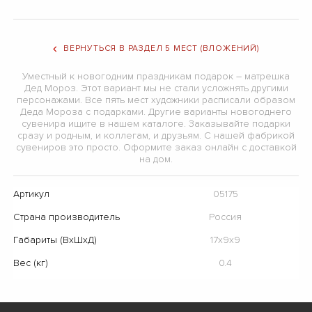
ВЕРНУТЬСЯ В РАЗДЕЛ 5 МЕСТ (ВЛОЖЕНИЙ)
Уместный к новогодним праздникам подарок – матрешка
Дед Мороз. Этот вариант мы не стали усложнять другими
персонажами. Все пять мест художники расписали образом
Деда Мороза с подарками. Другие варианты новогоднего
сувенира ищите в нашем каталоге. Заказывайте подарки
сразу и родным, и коллегам, и друзьям. С нашей фабрикой
сувениров это просто. Оформите заказ онлайн с доставкой
на дом.
Артикул
05175
Страна производитель
Россия
Габариты (ВхШхД)
17х9х9
Вес (кг)
0.4