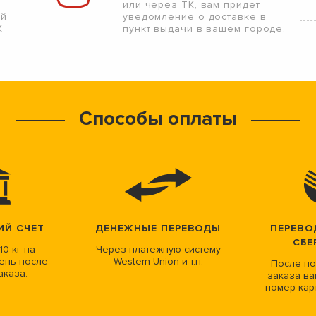
или через ТК, вам придет
ой
уведомление о доставке в
К
пункт выдачи в вашем городе.
Способы оплаты
ИЙ СЧЕТ
ДЕНЕЖНЫЕ ПЕРЕВОДЫ
ПЕРЕВО
СБЕ
10 кг на
Через платежную систему
ень после
Western Union и т.п.
После по
аказа.
заказа ва
номер кар