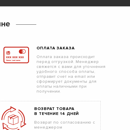
ине
ОПЛАТА ЗАКАЗА
Оплата заказа происходит
перед отгрузкой. Менеджер
свяжется с вами для уточнения
удобного способа оплаты,
отправит счет на email или
сформирует документы для
оплаты наличными при
получении.
ВОЗВРАТ ТОВАРА
В ТЕЧЕНИЕ 14 ДНЕЙ
Возврат по согласованию с
менеджером