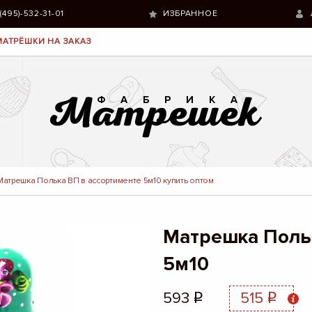
 (495)-532-31-01
ИЗБРАННОЕ
МАТРЁШКИ НА ЗАКАЗ
Матрешка Полька ВП в ассортименте 5м10 купить оптом
Матрешка Поль
5м10
593
515
q
q