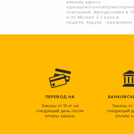
вашему адресу
курьером\почтой\транспортн
компанией. Автодоставка в Т
и по Москве 2-3 раза в
неделю. Курьер - ежедневно.
ПЕРЕВОД НА
БАНКОВСК
Заказы от 10 кг на
Заказы от 
следующий день после
следующий д
оплаты заказа.
оплаты з