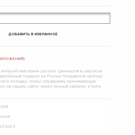
ДОБАВИТЬ В ИЗБРАННОЕ
 (ВЛОЖЕНИЙ)
 интернет-магазине русских сувениров в широком
мволичный подарок из России понравится любому
обой в поездку, чтобы обрадовать принимающую
но на нашем сайте через личный кабинет. Учтите
5344
оссия
х5,5х5,5