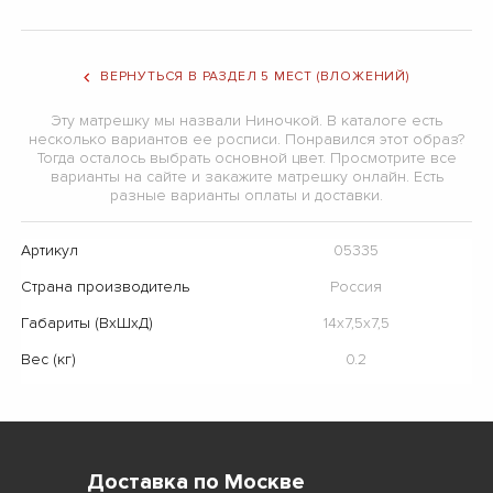
ВЕРНУТЬСЯ В РАЗДЕЛ 5 МЕСТ (ВЛОЖЕНИЙ)
Эту матрешку мы назвали Ниночкой. В каталоге есть
несколько вариантов ее росписи. Понравился этот образ?
Тогда осталось выбрать основной цвет. Просмотрите все
варианты на сайте и закажите матрешку онлайн. Есть
разные варианты оплаты и доставки.
Артикул
05335
Страна производитель
Россия
Габариты (ВхШхД)
14х7,5х7,5
Вес (кг)
0.2
Доставка по Москве