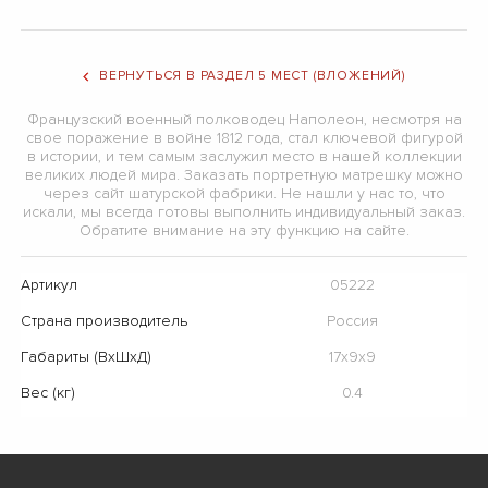
ВЕРНУТЬСЯ В РАЗДЕЛ 5 МЕСТ (ВЛОЖЕНИЙ)
Французский военный полководец Наполеон, несмотря на
свое поражение в войне 1812 года, стал ключевой фигурой
в истории, и тем самым заслужил место в нашей коллекции
великих людей мира. Заказать портретную матрешку можно
через сайт шатурской фабрики. Не нашли у нас то, что
искали, мы всегда готовы выполнить индивидуальный заказ.
Обратите внимание на эту функцию на сайте.
Артикул
05222
Страна производитель
Россия
Габариты (ВхШхД)
17х9х9
Вес (кг)
0.4