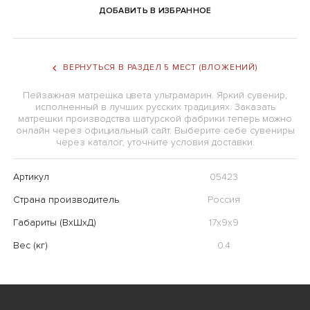
ДОБАВИТЬ В ИЗБРАННОЕ
ВЕРНУТЬСЯ В РАЗДЕЛ 5 МЕСТ (ВЛОЖЕНИЙ)
Пейзажная матрешка цвета ультрамарин. Яркий сувенир,
исполненный в лучших русских традициях. Заказать
матрешки производства шатурской фабрики теперь можно
онлайн через официальный сайт. Выберите себе сувениры
через каталог, уточните условия доставки.
Артикул
05423
Страна производитель
Россия
Габариты (ВхШхД)
17х9х9
Вес (кг)
0.4