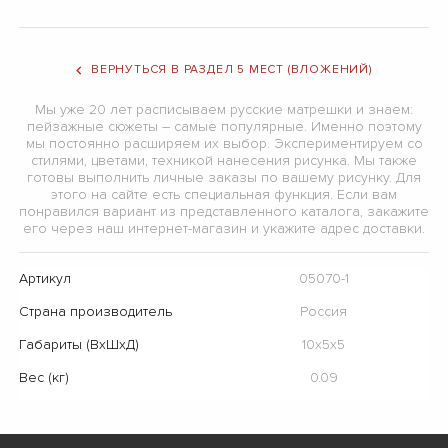
ВЕРНУТЬСЯ В РАЗДЕЛ 5 МЕСТ (ВЛОЖЕНИЙ)
Мы уже 20 лет расписываем русские матрешки и знаем:
пейзажные сюжеты – самые популярные. Именно поэтому
мы постоянно расширяем их выбор. Экспериментируем со
стилями, цветами, техникой нанесения рисунка. Мы также
готовы выполнить личные заказы по вашему рисунку. Для
этого на сайте есть специальная функция. Если вам
понравился вариант из представленного каталога, закажите
его через наш интернет-магазин и укажите адрес доставки.
Артикул
05070-1
Страна производитель
Россия
Габариты (ВхШхД)
10х5х5
Вес (кг)
0.09